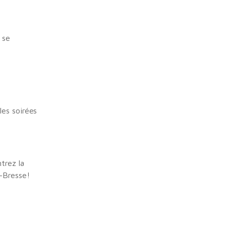
 se
les soirées
trez la
n-Bresse!