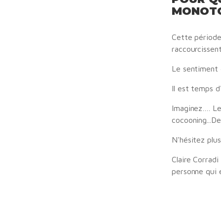
MONOTO
Cette période 
raccourcissen
Le sentiment d
Il est temps d
Imaginez…. Le
cocooning...De
N'hésitez plu
Claire Corrad
personne qui 